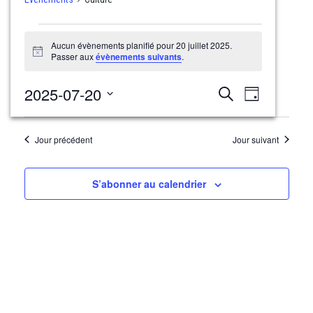
Évènements
Aucun évènements planifié pour 20 juillet 2025.
for
Notice
Passer aux
évènements suivants
.
20
juillet
Recherche
Navigati
2025-07-20
Recherche
Jour
2025
et
de
Sélectionnez
navigation
une
vues
Jour précédent
Jour suivant
date.
de
Évèneme
vues
Évènements
S’abonner au calendrier