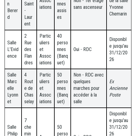
Assoc
Non - 1er étage
de la salle
n
Saint
nnes
iations
sans ascenseur
Yvonne
Berer
-
assis
Chemarin
d
Laur
es
ent
2
Partic
40
Disponibl
Salle
Rue
uliers
perso
e jusqu'au
L'Evid
des
et
nnes
Oui - RDC
31/12/20
ence
Flan
Assoc
(Banq
26
dres
iations
uet)
Salle
4
Partic
50
Non - RDC avec
Marc
Rout
uliers
perso
quelques
Ex
elle
e de
et
nnes
marches pour
Ancienne
Lyonn
Chas
Assoc
(Banq
accéder à la
Poste
et
selay
iations
uet)
salle
Disponibl
7
e jusqu'au
Salle
che
50
31/12/20
Philip
min
perso
26