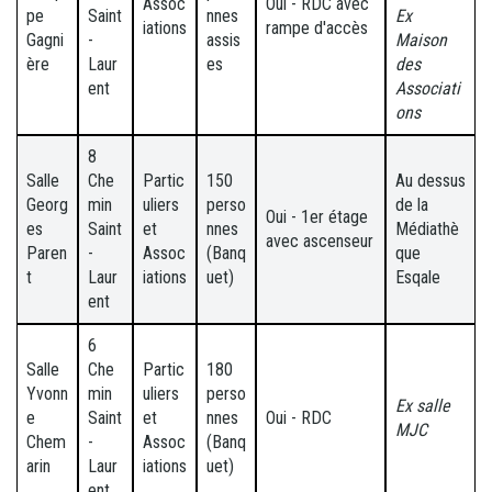
Assoc
Oui - RDC avec
pe
Saint
nnes
Ex
iations
rampe d'accès
Gagni
-
assis
Maison
ère
Laur
es
des
ent
Associati
ons
8
Salle
Che
Partic
150
Au dessus
Georg
min
uliers
perso
de la
Oui - 1er étage
es
Saint
et
nnes
Médiathè
avec ascenseur
Paren
-
Assoc
(Banq
que
t
Laur
iations
uet)
Esqale
ent
6
Salle
Che
Partic
180
Yvonn
min
uliers
perso
Ex salle
e
Saint
et
nnes
Oui - RDC
MJC
Chem
-
Assoc
(Banq
arin
Laur
iations
uet)
ent