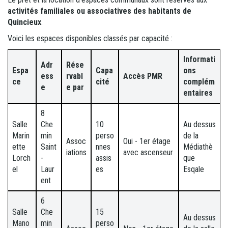
activités familiales ou associatives des habitants de
Quincieux
.
Voici les espaces disponibles classés par capacité :
Informati
Adr
Rése
Espa
Capa
ons
ess
rvabl
Accès PMR
ce
cité
complém
e
e par
entaires
8
Salle
Che
10
Au dessus
Marin
min
perso
de la
Assoc
Oui - 1er étage
ette
Saint
nnes
Médiathè
iations
avec ascenseur
Lorch
-
assis
que
el
Laur
es
Esqale
ent
6
Salle
Che
15
Au dessus
Mano
min
perso