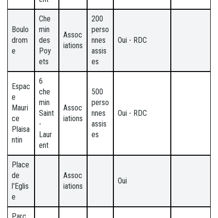
Che
200
Boulo
min
perso
Assoc
drom
des
nnes
Oui - RDC
iations
e
Poy
assis
ets
es
6
Espac
che
500
e
min
perso
Mauri
Assoc
Saint
nnes
Oui - RDC
ce
iations
-
assis
Plaisa
Laur
es
ntin
ent
Place
de
Assoc
Oui
l'Eglis
iations
e
Parc