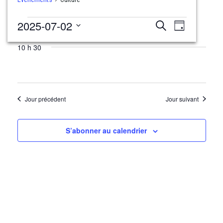
Évènements
Recherche
Navigati
2025-07-02
Recherche
Jour
for
et
de
Sélectionnez
2
10 h 30
navigation
une
vues
juillet
date.
de
Évèneme
2025
vues
Évènements
Jour précédent
Jour suivant
S’abonner au calendrier