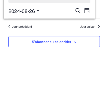
26
Recherche
Navigati
2024-08-26
Recherche
Jour
août
et
de
Sélectionnez
navigation
2024
une
vues
Jour précédent
Jour suivant
date.
de
Évèneme
vues
Évènements
S’abonner au calendrier