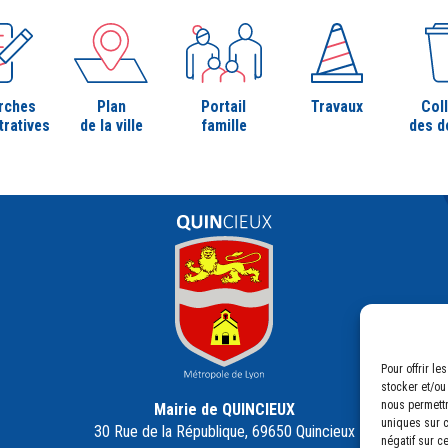
rches
Plan
Portail
Travaux
Col
tratives
de la ville
famille
des d
Pour offrir l
stocker et/ou
nous permettr
Mairie de QUINCIEUX
uniques sur c
30 Rue de la République, 69650 Quincieux
négatif sur c