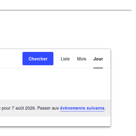
Navigation
Chercher
Liste
Mois
Jour
de
vues
Évènement
é pour 7 août 2026. Passer aux
évènements suivants
.