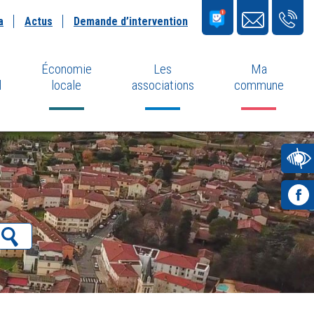
a
Actus
Demande d’intervention
Économie
Les
Ma
l
locale
associations
commune