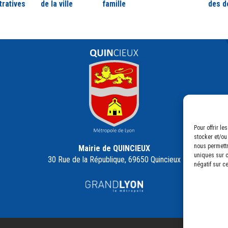
tratives
de la ville
famille
des d
Pour offrir l
stocker et/ou
nous permettr
Mairie de QUINCIEUX
uniques sur c
30 Rue de la République, 69650 Quincieux
négatif sur c