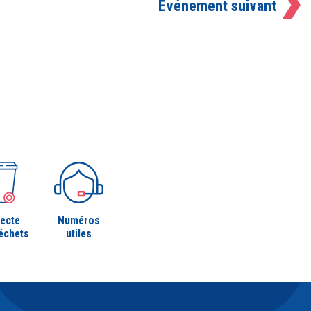
Événement suivant
lecte
Numéros
échets
utiles