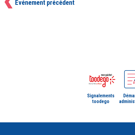
Événement précédent
Signalements
Déma
toodego
adminis