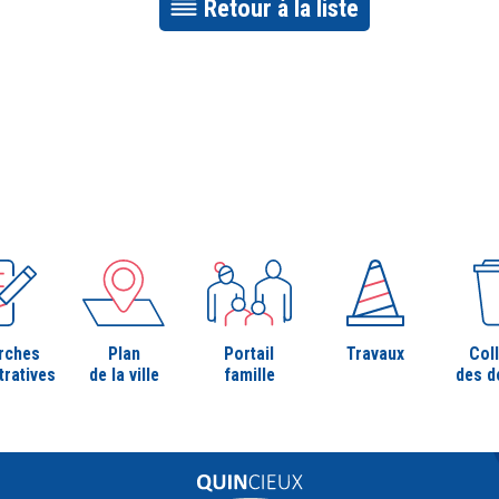
Retour à la liste
rches
Plan
Portail
Travaux
Col
tratives
de la ville
famille
des d