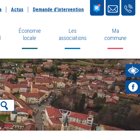
a
Actus
Demande d’intervention
Économie
Les
Ma
l
locale
associations
commune