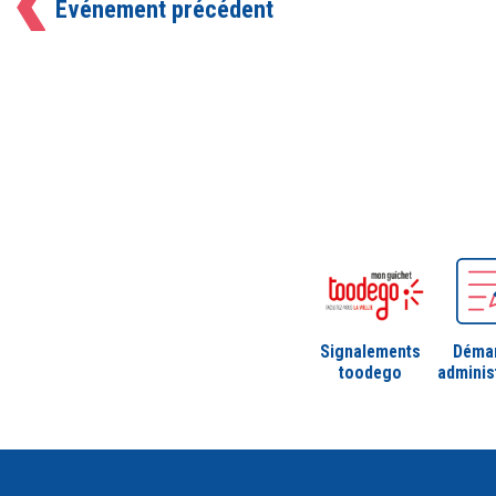
Événement précédent
Signalements
Déma
toodego
adminis