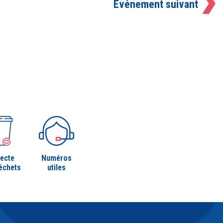
Événement suivant
lecte
Numéros
échets
utiles