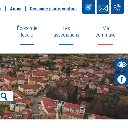
a
Actus
Demande d’intervention
Économie
Les
Ma
l
locale
associations
commune