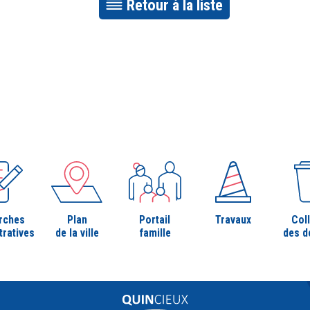
Retour à la liste
rches
Plan
Portail
Travaux
Col
tratives
de la ville
famille
des d