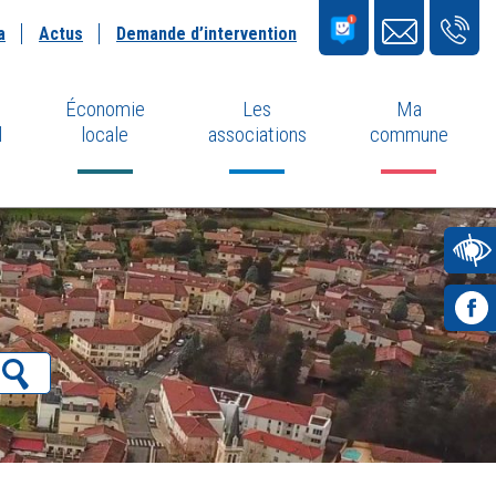
a
Actus
Demande d’intervention
Économie
Les
Ma
l
locale
associations
commune