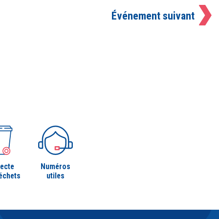
Événement suivant
lecte
Numéros
échets
utiles