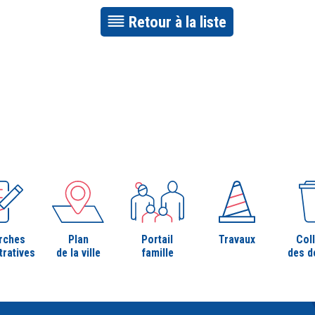
Retour à la liste
rches
Plan
Portail
Travaux
Col
tratives
de la ville
famille
des d