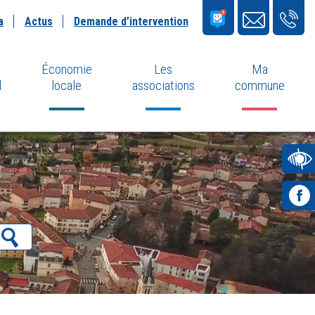
a
Actus
Demande d’intervention
Économie
Les
Ma
l
locale
associations
commune