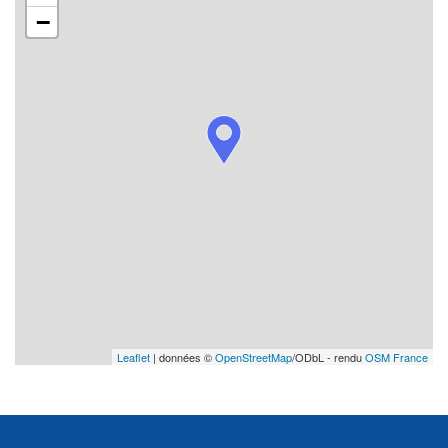
−
Leaflet
| données ©
OpenStreetMap
/ODbL - rendu
OSM France