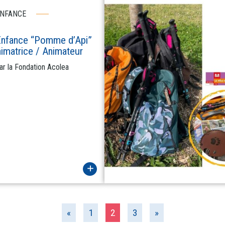
NFANCE
 Enfance “Pomme d’Api”
imatrice / Animateur
r la Fondation Acolea
«
1
2
3
»