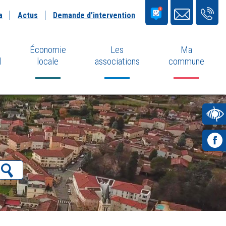
a
Actus
Demande d’intervention
Économie
Les
Ma
l
locale
associations
commune