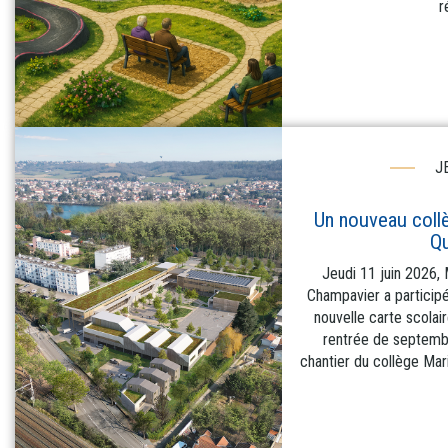
r
J
Un nouveau coll
Qu
Jeudi 11 juin 2026,
Champavier a participé
nouvelle carte scolair
rentrée de septembr
chantier du collège Mari