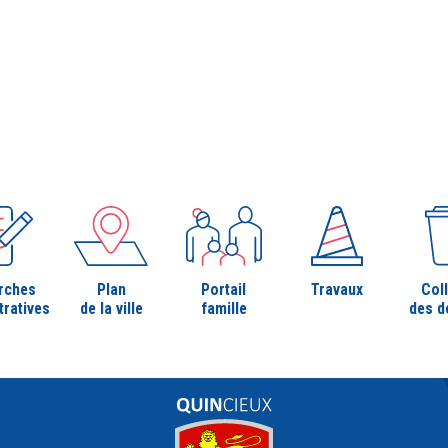
rches
Plan
Portail
Travaux
Col
tratives
de la ville
famille
des d