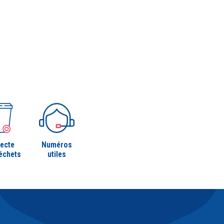
lecte
Numéros
échets
utiles