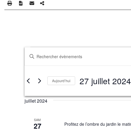
Évènements
Recherche
Saisir
et
mot-
clé.
navigation
Rechercher
de
27 juillet 2024
Évènements
Aujourd’hui
vues
par
Sélectionnez
mot-
Évènements
une
clé.
juillet 2024
date.
SAM
27
Profitez de l’ombre du jardin le mat