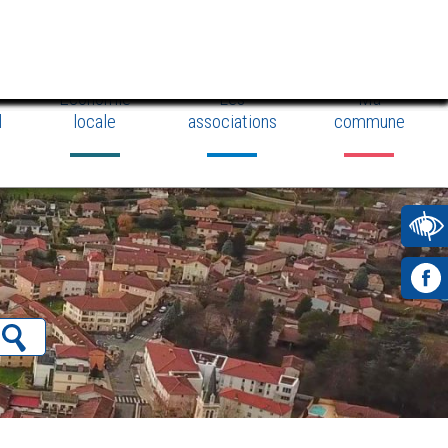
a
Actus
Demande d’intervention
Économie
Les
Ma
l
locale
associations
commune