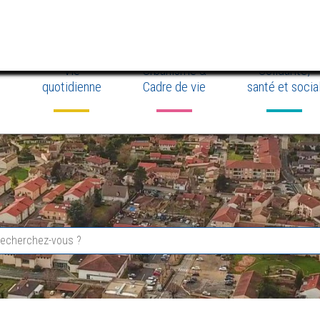
Agend
erbe
erbe
erbe
Vie
Urbanisme &
Solidarité,
quotidienne
Cadre de vie
santé et socia