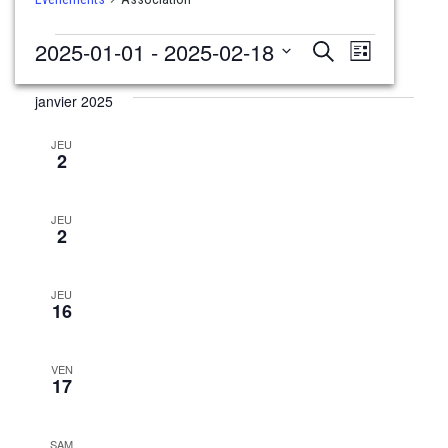
Évènements
Recherche
Navigati
2025-01-01
 - 
2025-02-18
Recherche
Liste
et
de
Sélectionnez
navigation
une
janvier 2025
vues
date.
de
Évèneme
JEU
vues
2
Évènements
JEU
2
JEU
16
VEN
17
SAM